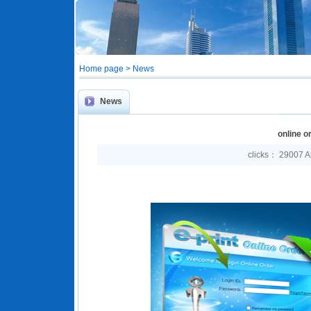
Home page > News
News
online o
clicks： 29007 